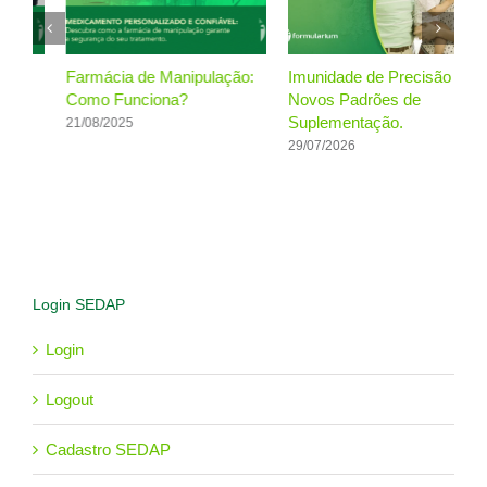
Farmácia de Manipulação:
Imunidade de Precisão e os
F
Como Funciona?
Novos Padrões de
q
Suplementação.
h
21/08/2025
e
29/07/2026
p
2
Login SEDAP
Login
Logout
Cadastro SEDAP