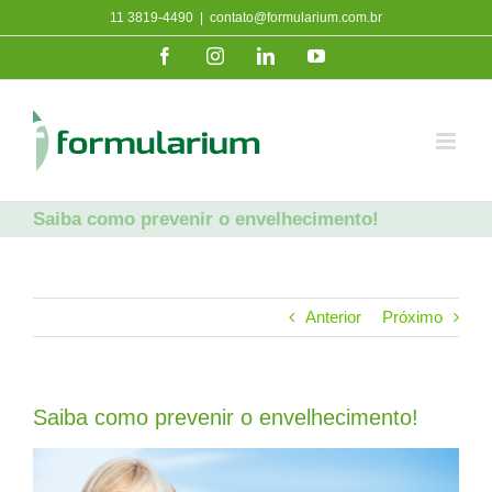
Ir
11 3819-4490
|
contato@formularium.com.br
para
Facebook
Instagram
LinkedIn
YouTube
o
conteúdo
Saiba como prevenir o envelhecimento!
Anterior
Próximo
Saiba como prevenir o envelhecimento!
View
Larger