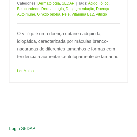
Categories:
Dermatologia
,
SEDAP
|
Tags:
Ácido Fólico
,
Betacaroteno
,
Dermatologia
,
Despigmentação
,
Doença
Autoimune
,
Ginkgo biloba
,
Pele
,
Vitamina B12
,
Vitiligo
O vitiligo é uma doença cutânea adquirida,
idiopática, caracterizada por máculas branco-
nacaradas de diferentes tamanhos e formas com
tendência a aumentar centrifugamente de tamanho.
Ler Mais
Login SEDAP