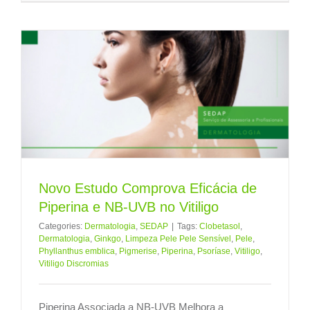
Novo Estudo Comprova Eficácia de
Piperina e NB-UVB no Vitiligo
Categories:
Dermatologia
,
SEDAP
|
Tags:
Clobetasol
,
Dermatologia
,
Ginkgo
,
Limpeza Pele Pele Sensível
,
Pele
,
Phyllanthus emblica
,
Pigmerise
,
Piperina
,
Psoríase
,
Vitiligo
,
Vitiligo Discromias
Piperina Associada a NB-UVB Melhora a