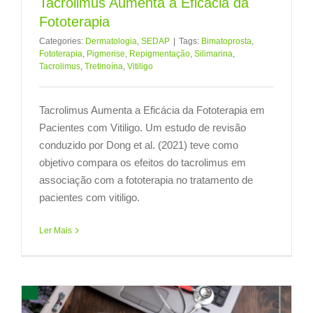
Tacrolimus Aumenta a Eficácia da
Fototerapia
Categories:
Dermatologia
,
SEDAP
|
Tags:
Bimatoprosta
,
Fototerapia
,
Pigmerise
,
Repigmentação
,
Silimarina
,
Tacrolimus
,
Tretinoína
,
Vitiligo
Tacrolimus Aumenta a Eficácia da Fototerapia em
Pacientes com Vitiligo. Um estudo de revisão
conduzido por Dong et al. (2021) teve como
objetivo compara os efeitos do tacrolimus em
associação com a fototerapia no tratamento de
pacientes com vitiligo.
Ler Mais