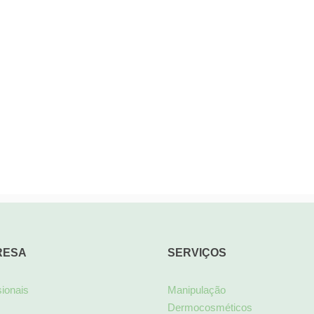
RESA
SERVIÇOS
sionais
Manipulação
Dermocosméticos