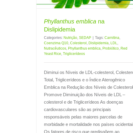
Phyllanthus emblica
na
Dislipidemia
Categories:
Nutrição
,
SEDAP
|
Tags:
Carnitina
,
Coenzima Q10
,
Colesterol
,
Dislipidemia
,
LDL
,
Nutracêuticos
,
Phyllanthus emblica
,
Probiótico
,
Red
Yeast Rice
,
Triglicerídeos
Diminui os Níveis de LDL-colesterol, Colester
Total, Triglicerídeos e o Índice Aterogênico
Emblica na Redução dos Níveis de Colesterol
Promove Diminuição dos Níveis de LDL –
colesterol e de Triglicerídeos As doenças
cardiovasculares são as principais
responsáveis pelas maiores parcelas de
morbidade e mortalidade nos países ocidentai
Os fatores de risco que predispõem ao