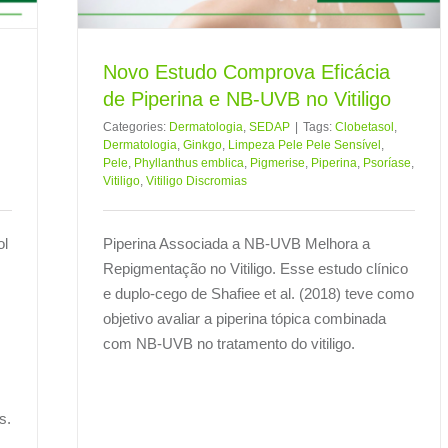
Novo Estudo Comprova Eficácia
de Piperina e NB-UVB no Vitiligo
Categories:
Dermatologia
,
SEDAP
|
Tags:
Clobetasol
,
Dermatologia
,
Ginkgo
,
Limpeza Pele Pele Sensível
,
Pele
,
Phyllanthus emblica
,
Pigmerise
,
Piperina
,
Psoríase
,
Vitiligo
,
Vitiligo Discromias
ol
Piperina Associada a NB-UVB Melhora a
Repigmentação no Vitiligo. Esse estudo clínico
e duplo-cego de Shafiee et al. (2018) teve como
objetivo avaliar a piperina tópica combinada
com NB-UVB no tratamento do vitiligo.
s.