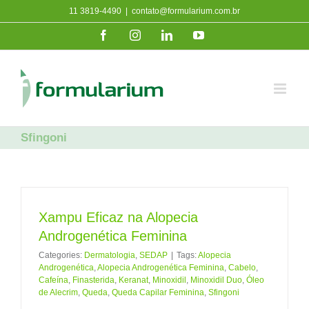
Ir
11 3819-4490
|
contato@formularium.com.br
para
Facebook
Instagram
LinkedIn
YouTube
o
conteúdo
Sfingoni
Xampu Eficaz na Alopecia
Androgenética Feminina
Categories:
Dermatologia
,
SEDAP
|
Tags:
Alopecia
Androgenética
,
Alopecia Androgenética Feminina
,
Cabelo
,
Cafeína
,
Finasterida
,
Keranat
,
Minoxidil
,
Minoxidil Duo
,
Óleo
de Alecrim
,
Queda
,
Queda Capilar Feminina
,
Sfingoni