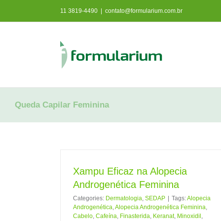
Ir
11 3819-4490
|
contato@formularium.com.br
para
o
conteúdo
Queda Capilar Feminina
Xampu Eficaz na Alopecia
Androgenética Feminina
Minoxidil Duo
Categories:
Dermatologia
,
SEDAP
|
Tags:
Alopecia
Dermatologia
SEDAP
Androgenética
,
Alopecia Androgenética Feminina
,
Cabelo
,
Cafeína
,
Finasterida
,
Keranat
,
Minoxidil
,