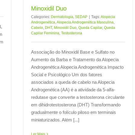
Minoxidil Duo
Categories:
Dermatologia
,
SEDAP
|
Tags:
Alopecia
Androgenética
,
Alopecia Androgenética Masculina
,
8,
Cabelo
,
DHT
,
Minoxidil Duo
,
Queda Capilar
,
Queda
Capilar Feminina
,
Testosterona
um
um
Associação do Minoxidil Base e Sulfato no
Aumento da Barba e Tratamento da Alopecia
Androgenética Alopecia Androgenética Impacto
Social e Psicológico Um dos fatores
associados a queda de cabelo na Alopecia
Androgenética (AA) é a atividade da 5-alfa-
redutase que converte a testosterona circulante
em dihidrotestosterona (DHT) Transformando
gradualmente o folículo piloso em terminais
miniaturizados. Além [...]
Ler Mais