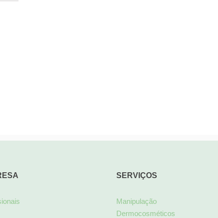
RESA
SERVIÇOS
sionais
Manipulação
Dermocosméticos