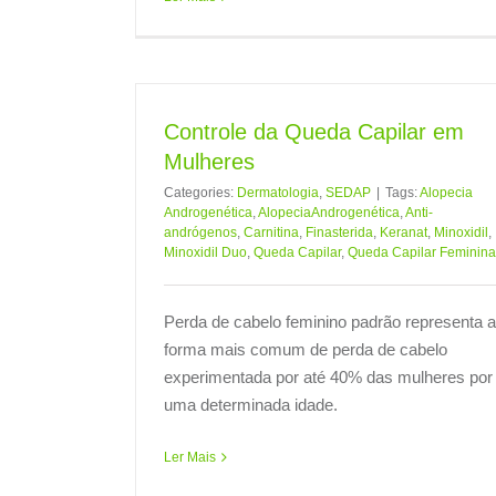
Controle da Queda Capilar em
Mulheres
Categories:
Dermatologia
,
SEDAP
|
Tags:
Alopecia
Androgenética
,
AlopeciaAndrogenética
,
Anti-
andrógenos
,
Carnitina
,
Finasterida
,
Keranat
,
Minoxidil
,
Minoxidil Duo
,
Queda Capilar
,
Queda Capilar Feminina
Perda de cabelo feminino padrão representa a
forma mais comum de perda de cabelo
experimentada por até 40% das mulheres por
uma determinada idade.
Ler Mais