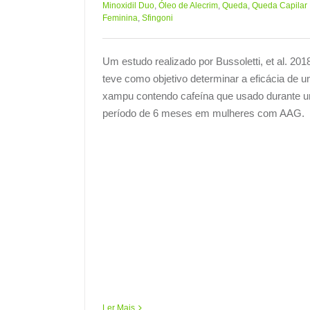
Minoxidil Duo
,
Óleo de Alecrim
,
Queda
,
Queda Capilar
Feminina
,
Sfingoni
Um estudo realizado por Bussoletti, et al. 201
teve como objetivo determinar a eficácia de 
xampu contendo cafeína que usado durante 
período de 6 meses em mulheres com AAG.
Ler Mais