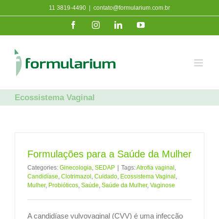
Ir
11 3819-4490
|
contato@formularium.com.br
para
Facebook
Instagram
LinkedIn
YouTube
o
conteúdo
Ecossistema Vaginal
Formulações para a Saúde da Mulher
Categories:
Ginecologia
,
SEDAP
|
Tags:
Atrofia vaginal
,
Candidíase
,
Clotrimazol
,
Cuidado
,
Ecossistema Vaginal
,
Mulher
,
Probióticos
,
Saúde
,
Saúde da Mulher
,
Vaginose
A candidíase vulvovaginal (CVV) é uma infecção