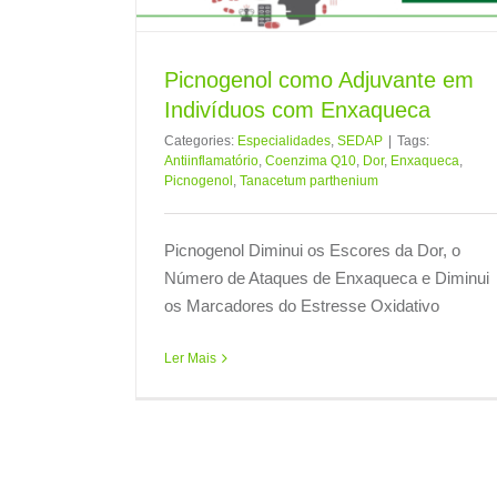
Picnogenol como Adjuvante em
Indivíduos com Enxaqueca
Categories:
Especialidades
,
SEDAP
|
Tags:
Antiinflamatório
,
Coenzima Q10
,
Dor
,
Enxaqueca
,
Picnogenol
,
Tanacetum parthenium
Picnogenol Diminui os Escores da Dor, o
Número de Ataques de Enxaqueca e Diminui
os Marcadores do Estresse Oxidativo
Ler Mais