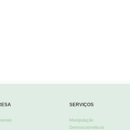
RESA
SERVIÇOS
sionais
Manipulação
Dermocosméticos