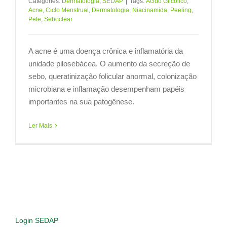
Categories:
Dermatologia
,
SEDAP
|
Tags:
Ácido Glicólico
,
Acne
,
Ciclo Menstrual
,
Dermatologia
,
Niacinamida
,
Peeling
,
Pele
,
Seboclear
A acne é uma doença crônica e inflamatória da
unidade pilosebácea. O aumento da secreção de
sebo, queratinização folicular anormal, colonização
microbiana e inflamação desempenham papéis
importantes na sua patogênese.
Ler Mais
Login SEDAP