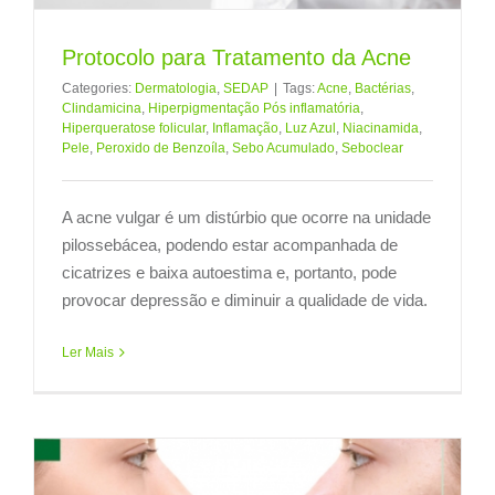
Protocolo para Tratamento da Acne
Categories:
Dermatologia
,
SEDAP
|
Tags:
Acne
,
Bactérias
,
Clindamicina
,
Hiperpigmentação Pós inflamatória
,
Hiperqueratose folicular
,
Inflamação
,
Luz Azul
,
Niacinamida
,
Pele
,
Peroxido de Benzoíla
,
Sebo Acumulado
,
Seboclear
A acne vulgar é um distúrbio que ocorre na unidade
pilossebácea, podendo estar acompanhada de
cicatrizes e baixa autoestima e, portanto, pode
provocar depressão e diminuir a qualidade de vida.
Ler Mais