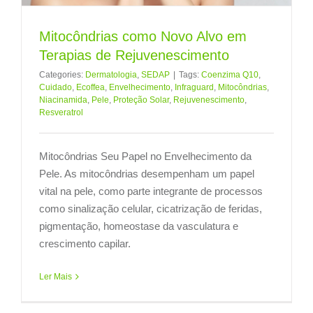
Mitocôndrias como Novo Alvo em
Terapias de Rejuvenescimento
Categories:
Dermatologia
,
SEDAP
|
Tags:
Coenzima Q10
,
Cuidado
,
Ecoffea
,
Envelhecimento
,
Infraguard
,
Mitocôndrias
,
Niacinamida
,
Pele
,
Proteção Solar
,
Rejuvenescimento
,
Resveratrol
Mitocôndrias Seu Papel no Envelhecimento da
Pele. As mitocôndrias desempenham um papel
vital na pele, como parte integrante de processos
como sinalização celular, cicatrização de feridas,
pigmentação, homeostase da vasculatura e
crescimento capilar.
Ler Mais