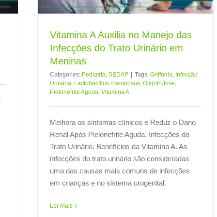
Vitamina A Auxilia no Manejo das
Infecções do Trato Urinário em
Meninas
Categories:
Pediatria
,
SEDAP
|
Tags:
Griffonia
,
Infecção
Urinária
,
Lactobacillus rhamnosus
,
Oligofrutose
,
Pielonefrite Aguda
,
Vitamina A
a
Melhora os sintomas clínicos e Reduz o Dano
Renal Após Pielonefrite Aguda. Infecções do
Trato Urinário. Benefícios da Vitamina A. As
infecções do trato urinário são consideradas
uma das causas mais comuns de infecções
em crianças e no sistema urogenital.
Ler Mais