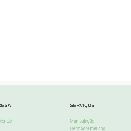
RESA
SERVIÇOS
sionais
Manipulação
Dermocosméticos