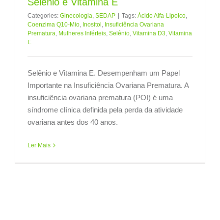
Selênio e Vitamina E
Categories:
Ginecologia
,
SEDAP
|
Tags:
Ácido Alfa-Lipoico
,
Coenzima Q10-Mio
,
Inositol
,
Insuficiência Ovariana
Prematura
,
Mulheres Inférteis
,
Selênio
,
Vitamina D3
,
Vitamina
E
Selênio e Vitamina E. Desempenham um Papel
Importante na Insuficiência Ovariana Prematura. A
insuficiência ovariana prematura (POI) é uma
síndrome clínica definida pela perda da atividade
ovariana antes dos 40 anos.
Ler Mais