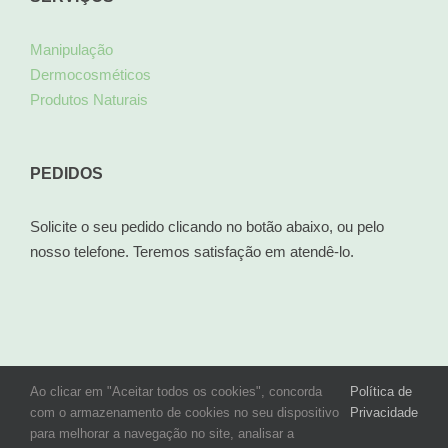
Manipulação
Dermocosméticos
Produtos Naturais
PEDIDOS
Solicite o seu pedido clicando no botão abaixo, ou pelo
nosso telefone. Teremos satisfação em atendê-lo.
Ao clicar em "Aceitar todos os cookies", concorda
Política de
© Copyright 2024
Formularium
| by
Mativa
|
Horário de Atendimento:
com o armazenamento de cookies no seu dispositivo
Privacidade
de segunda a sexta das 8h30 às 19h00, aos sábados das 9h00 às
para melhorar a navegação no site, analisar a
14h00. |
Política de Privacidade