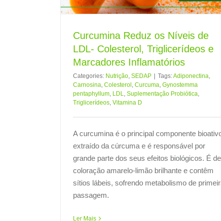
Curcumina Reduz os Níveis de
LDL- Colesterol, Triglicerídeos e
Marcadores Inflamatórios
Categories:
Nutrição
,
SEDAP
|
Tags:
Adiponectina
,
Carnosina
,
Colesterol
,
Curcuma
,
Gynostemma
pentaphyllum
,
LDL
,
Suplementação Probiótica
,
Triglicerídeos
,
Vitamina D
A curcumina é o principal componente bioativ
extraído da cúrcuma e é responsável por
grande parte dos seus efeitos biológicos. É de
coloração amarelo-limão brilhante e contêm
sítios lábeis, sofrendo metabolismo de primei
passagem.
Ler Mais