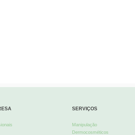
RESA
SERVIÇOS
sionais
Manipulação
Dermocosméticos