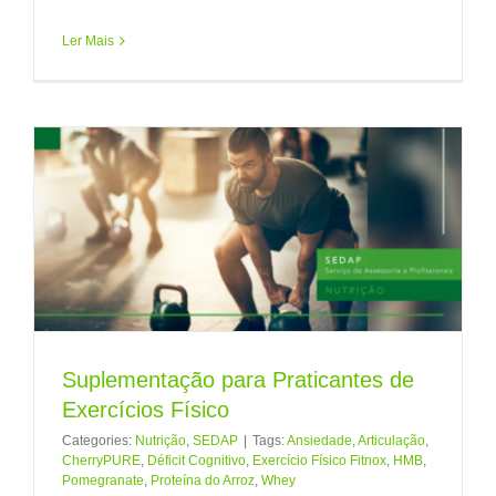
Ler Mais
Suplementação para Praticantes de
Exercícios Físico
Categories:
Nutrição
,
SEDAP
|
Tags:
Ansiedade
,
Articulação
,
CherryPURE
,
Déficit Cognitivo
,
Exercício Físico Fitnox
,
HMB
,
Pomegranate
,
Proteína do Arroz
,
Whey