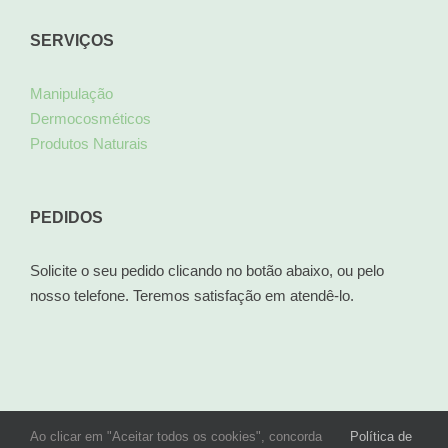
SERVIÇOS
Manipulação
Dermocosméticos
Produtos Naturais
PEDIDOS
Solicite o seu pedido clicando no botão abaixo, ou pelo
nosso telefone. Teremos satisfação em atendê-lo.
Ao clicar em "Aceitar todos os cookies", concorda
Política de
© Copyright 2024
Formularium
| by
Mativa
|
Horário de Atendimento: