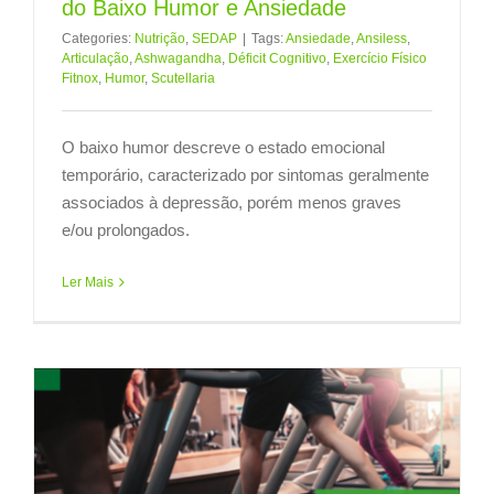
do Baixo Humor e Ansiedade
Categories:
Nutrição
,
SEDAP
|
Tags:
Ansiedade
,
Ansiless
,
Articulação
,
Ashwagandha
,
Déficit Cognitivo
,
Exercício Físico
Fitnox
,
Humor
,
Scutellaria
O baixo humor descreve o estado emocional
temporário, caracterizado por sintomas geralmente
associados à depressão, porém menos graves
e/ou prolongados.
Ler Mais