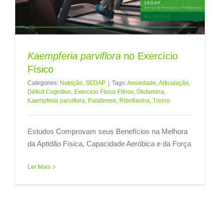
Kaempferia parviflora
no Exercício
Físico
Categories:
Nutrição
,
SEDAP
|
Tags:
Ansiedade
,
Articulação
,
Déficit Cognitivo
,
Exercício Físico Fitnox
,
Glutamina
,
Kaempferia parviflora
,
Palatinose
,
Riboflavina
,
Treino
Estudos Comprovam seus Benefícios na Melhora
da Aptidão Física, Capacidade Aeróbica e da Força
Ler Mais