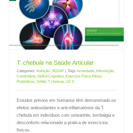
T. chebula
na Saúde Articular
Categories:
Nutrição
,
SEDAP
|
Tags:
Ansiedade
,
Articulação
,
Condroitina
,
Déficit Cognitivo
,
Exercício Físico Fitnox
,
Probióticos
,
SAMe
,
T chebula
,
UC II
Estudos prévios em humanos têm demonstrado os
efeitos antioxidantes e anti-inflamatórios da T.
chebula em indivíduos com osteartrite, lombalgia e
desconforto relacionado a pratica de exercícios
físicos.