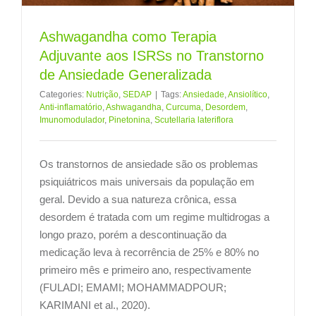
Ashwagandha como Terapia
Adjuvante aos ISRSs no Transtorno
de Ansiedade Generalizada
Categories:
Nutrição
,
SEDAP
|
Tags:
Ansiedade
,
Ansiolítico
,
Anti-inflamatório
,
Ashwagandha
,
Curcuma
,
Desordem
,
Imunomodulador
,
Pinetonina
,
Scutellaria lateriflora
Os transtornos de ansiedade são os problemas
psiquiátricos mais universais da população em
geral. Devido a sua natureza crônica, essa
desordem é tratada com um regime multidrogas a
longo prazo, porém a descontinuação da
medicação leva à recorrência de 25% e 80% no
primeiro mês e primeiro ano, respectivamente
(FULADI; EMAMI; MOHAMMADPOUR;
KARIMANI et al., 2020).