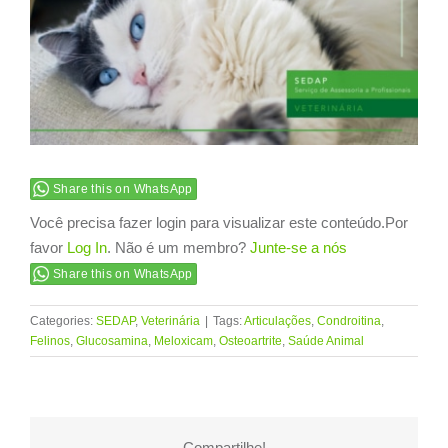
Image
Share this on WhatsApp
Você precisa fazer login para visualizar este conteúdo.Por
favor
Log In
. Não é um membro?
Junte-se a nós
Share this on WhatsApp
Categories:
SEDAP
,
Veterinária
|
Tags:
Articulações
,
Condroitina
,
Felinos
,
Glucosamina
,
Meloxicam
,
Osteoartrite
,
Saúde Animal
Compartilhe!