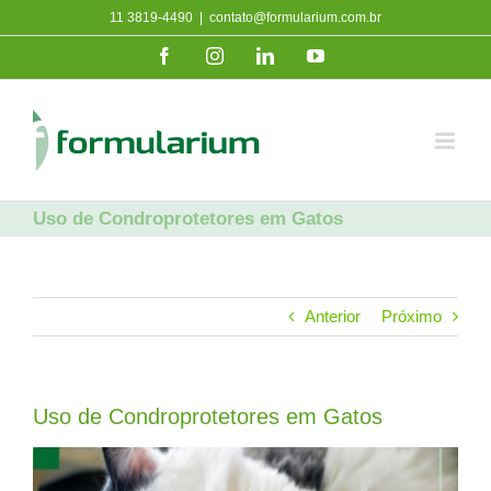
Ir
11 3819-4490
|
contato@formularium.com.br
para
Facebook
Instagram
LinkedIn
YouTube
o
conteúdo
Uso de Condroprotetores em Gatos
Anterior
Próximo
Uso de Condroprotetores em Gatos
View
Larger