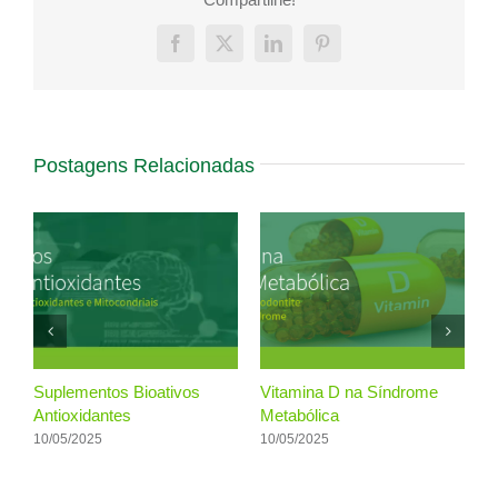
Facebook
X
LinkedIn
Pinterest
Postagens Relacionadas
Suplementos Bioativos
Vitamina D na Síndrome
T
Antioxidantes
Metabólica
F
O
10/05/2025
10/05/2025
R
1