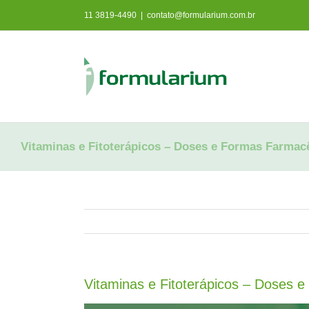
Ir
11 3819-4490
|
contato@formularium.com.br
para
o
conteúdo
Vitaminas e Fitoterápicos – Doses e Formas Farmac
Vitaminas e Fitoterápicos – Doses