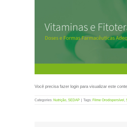
View
Larger
Image
Você precisa fazer login para visualizar este con
Categories:
Nutrição
,
SEDAP
|
Tags:
Filme Orodispersível
,