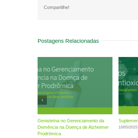
Compartilhe!
Postagens Relacionadas
se Oxidativo em
Genisteína no Gerenciamento da
Suplement
imer
Demência na Doença de Alzheimer
10/05/2025
Prodrômica