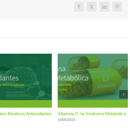
Facebook
X
LinkedIn
Pintere
os Bioativos Antioxidantes
Vitamina D na Síndrome Metabólica
10/05/2025