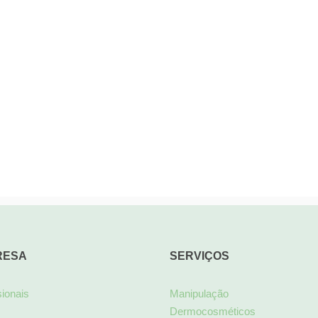
RESA
SERVIÇOS
sionais
Manipulação
Dermocosméticos