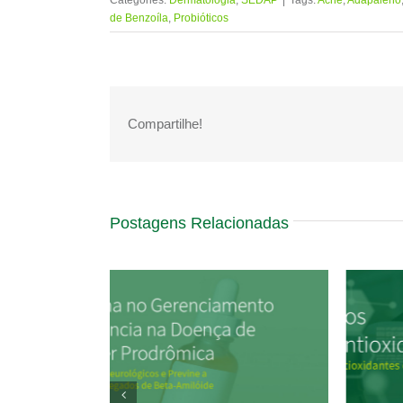
Categories:
Dermatologia
,
SEDAP
|
Tags:
Acne
,
Adapaleno
de Benzoíla
,
Probióticos
Compartilhe!
Postagens Relacionadas