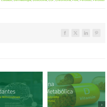
,
Cuidado
,
Dermatologia
,
Doxiciclina
,
EGF
,
Eritromicina
,
Pele
,
Peróxido
,
Peroxido
Facebook
X
LinkedIn
Pintere