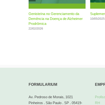
se Oxidativo em
Genisteína no Gerenciamento da
Suplement
imer
Demência na Doença de Alzheimer
10/05/2025
Prodrômica
22/02/2026
FORMULARIUM
EMP
Av. Pedroso de Morais, 1021
Profis
Pinheiros . São Paulo . SP . 05419-
RH