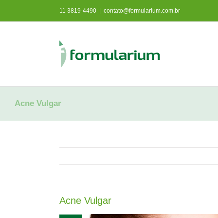
Ir
11 3819-4490
|
contato@formularium.com.br
para
o
conteúdo
Acne Vulgar
Acne Vulgar