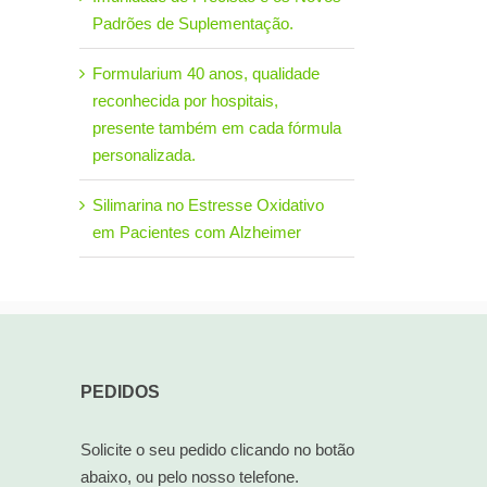
Padrões de Suplementação.
Tratamento não Farmacológico na
Silimarina no Estresse Ox
Formularium 40 anos, qualidade
Mucosite Oral Associada à
Pacientes com Alzheimer
reconhecida por hospitais,
Radioterapia
22/02/2026
presente também em cada fórmula
10/05/2025
personalizada.
Silimarina no Estresse Oxidativo
em Pacientes com Alzheimer
PEDIDOS
Solicite o seu pedido clicando no botão
abaixo, ou pelo nosso telefone.