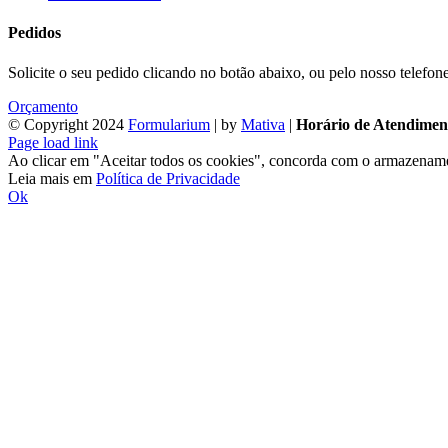
Pedidos
Solicite o seu pedido clicando no botão abaixo, ou pelo nosso telefon
Orçamento
© Copyright 2024
Formularium
| by
Mativa
|
Horário de Atendimen
Facebook
Instagram
LinkedIn
YouTube
Page load link
Ao clicar em "Aceitar todos os cookies", concorda com o armazenamento
Leia mais em
Política de Privacidade
Ok
Ir
ao
Topo