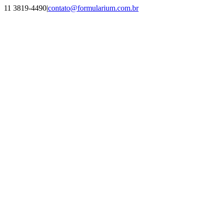
Ir
11 3819-4490
|
contato@formularium.com.br
para
Facebook
Instagram
LinkedIn
YouTube
o
conteúdo