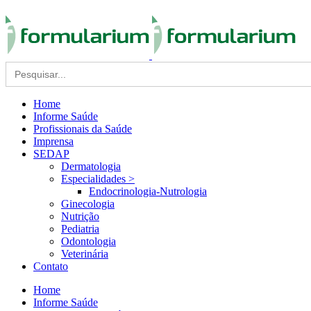
Search
for:
Home
Informe Saúde
Profissionais da Saúde
Imprensa
SEDAP
Dermatologia
Especialidades >
Endocrinologia-Nutrologia
Ginecologia
Nutrição
Pediatria
Odontologia
Veterinária
Contato
Home
Informe Saúde