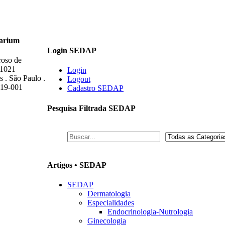
arium
Login SEDAP
roso de
 1021
Login
s . São Paulo .
Logout
419-001
Cadastro SEDAP
Pesquisa Filtrada SEDAP
Artigos • SEDAP
SEDAP
Dermatologia
Especialidades
Endocrinologia-Nutrologia
Ginecologia