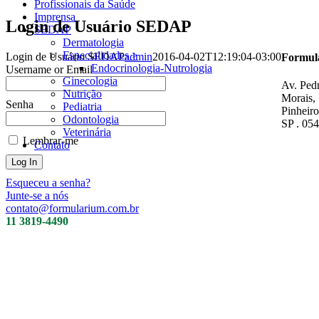
Profissionais da Saúde
Imprensa
Login de Usuário SEDAP
SEDAP
Dermatologia
Especialidades >
Login de Usuário SEDAP
admin
2016-04-02T12:19:04-03:00
Formul
Endocrinologia-Nutrologia
Username or Email
Ginecologia
Av. Ped
Nutrição
Morais,
Senha
Pediatria
Pinheiro
Odontologia
SP . 05
Veterinária
Lembrar-me
Contato
Esqueceu a senha?
Junte-se a nós
contato@formularium.com.br
11 3819-4490