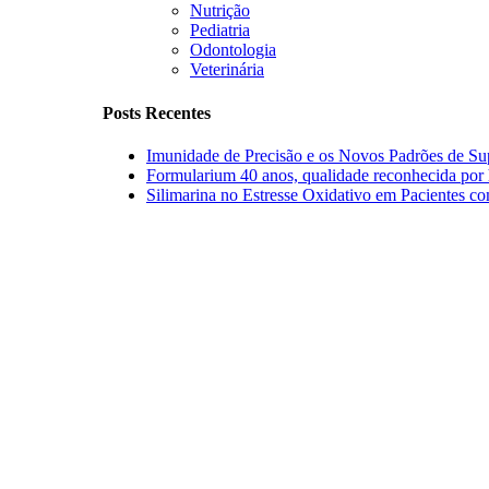
Nutrição
Pediatria
Odontologia
Veterinária
Posts Recentes
Imunidade de Precisão e os Novos Padrões de Su
Formularium 40 anos, qualidade reconhecida por 
Silimarina no Estresse Oxidativo em Pacientes c