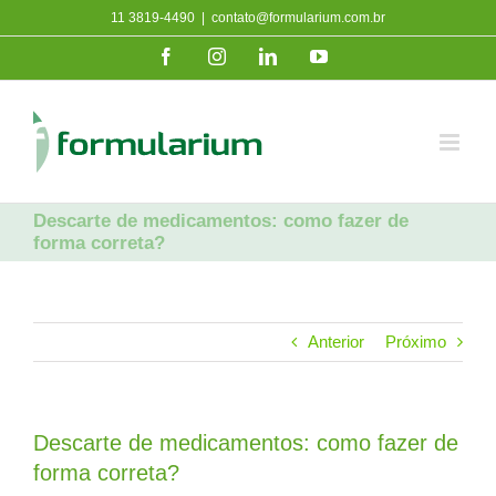
Ir
11 3819-4490
|
contato@formularium.com.br
para
Facebook
Instagram
LinkedIn
YouTube
o
conteúdo
Descarte de medicamentos: como fazer de
forma correta?
Anterior
Próximo
Descarte de medicamentos: como fazer de
forma correta?