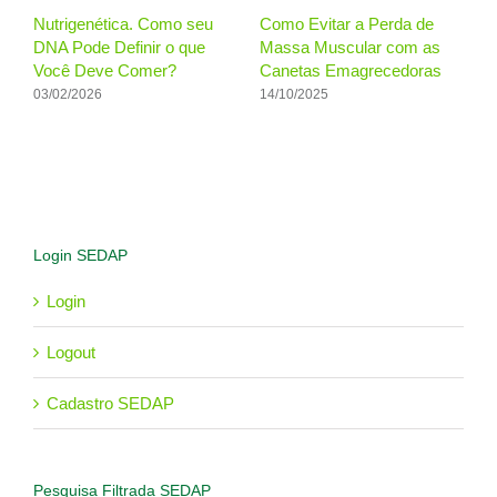
o Evitar a Perda de
Farmácia de Manipulação:
Imunidade
sa Muscular com as
Como Funciona?
Novos Pa
etas Emagrecedoras
Suplemen
21/08/2025
10/2025
29/07/2026
Login SEDAP
Login
Logout
Cadastro SEDAP
Pesquisa Filtrada SEDAP